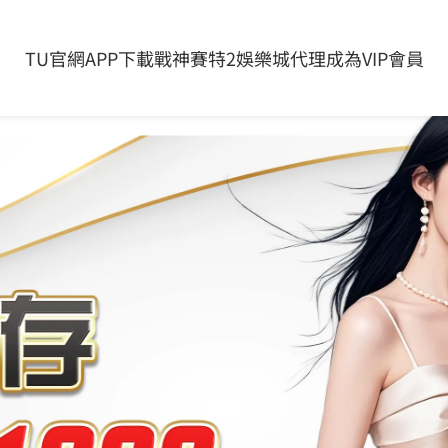
首頁
百家樂教學
百家樂路子圖
百家樂下三路圖
百家樂玩法破解
百家樂仙人指路
百家樂下三路教學
百家樂2人對賭法
百家樂珠盤路
如何判斷下三路
百家樂真數算牌
百家樂限紅
百家樂如何看規律
百家樂算牌原理
百家樂預測公式
百家樂牌路分析
百家樂算牌軟體
百家樂預測系統
百家樂反打
娛樂城
娛樂城
運彩討論區