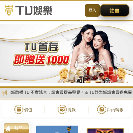
最新消息
加入Line好友
简体
首頁
百家樂教學
百家樂路子圖
百家樂下三路圖解
百家樂看路ptt
百家樂如何看規律